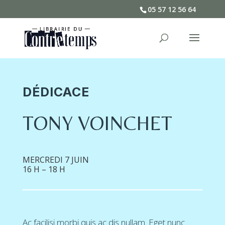
05 57 12 56 64
DÉDICACE
TONY VOINCHET
MERCREDI 7 JUIN
16 H – 18 H
Ac facilisi morbi quis ac dis nullam. Eget nunc